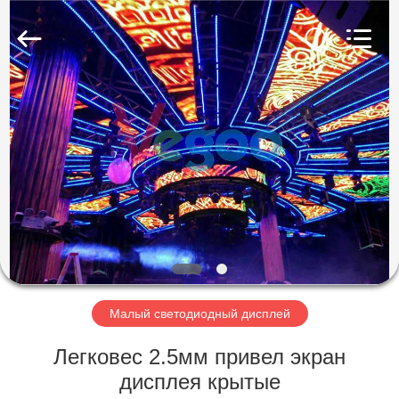
Shenzhen
Weigu
Electronic
Technology
Co.,
Ltd..
All
Rights
ДОМОЙ
Reserved.
ПРОДУКТЫ
ВИДЕО
О
НАС
Малый светодиодный дисплей
ЭКСКУРСИЯ
Легковес 2.5мм привел экран
ПО
дисплея крытые