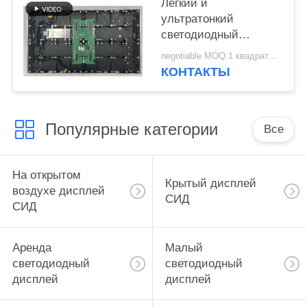
Легкий и
ультратонкий
светодиодный
дисплей с высотой
negotiable MOQ:1 квадратный метр
пикселя P1.25 с
КОНТАКТЫ
дизайном
алюминиевого шкафа
Популярные категории
Все
На открытом
Крытый дисплей
воздухе дисплей
СИД
СИД
Аренда
Малый
светодиодный
светодиодный
дисплей
дисплей