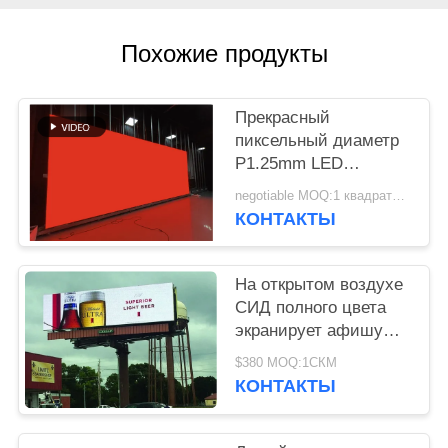
КАРТА
САЙТА
Похожие продукты
PRIVACY
Прекрасный
POLICY
пиксельный диаметр
P1.25mm LED
дисплей Идеальный
negotiable MOQ:1 квадратный метр
выбор для
КОНТАКТЫ
высококлассных
коммерческих
приложений
На открытом воздухе
СИД полного цвета
экранирует афишу
рекламы СИД
$380 MOQ:1СКМ
экранного дисплея
КОНТАКТЫ
стены СИД П6 П8 П10
водоустойчивую
видео-