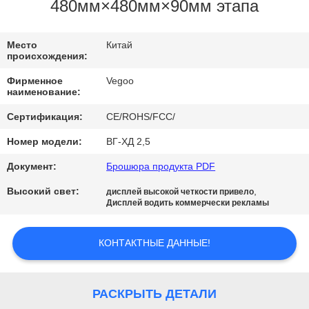
ЗАВОДУ
480мм×480мм×90мм этапа
КОНТРОЛЬ
Место
Китай
происхождения:
КАЧЕСТВА
Фирменное
Vegoo
наименование:
СВЯЖИТЕСЬ
Сертификация:
CE/ROHS/FCC/
С
Номер модели:
ВГ-ХД 2,5
НАМИ
Документ:
Брошюра продукта PDF
Высокий свет:
,
дисплей высокой четкости привело
НОВОСТИ
Дисплей водить коммерчески рекламы
ЗАПРОСИТЕ
КОНТАКТНЫЕ ДАННЫЕ!
ЦИТАТУ
РАСКРЫТЬ ДЕТАЛИ