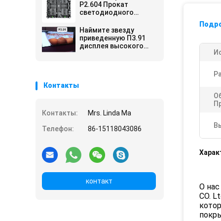
обновленного тарифа
P2.604 Прокат
3840
светодиодного
дисплея для
Подр
внутренних
Наймите звезду
мероприятий
приведенную П3.91
Торговые выставки
дисплея высокого
Корпоративные
И
определения крытую
презентации
нации СМД2020/
ДВИЖЕНИЕ 65536
Р
Пиксел/М2
Контакты
О
П
Контакты:
Mrs. Linda Ma
В
Телефон:
86-15118043086
Харак
контакт
О нас
CO. L
котор
покры