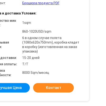
ент:
Брошюра продукта PDF
а и доставка Условия:
ество мин
1sqm
:
860-1020USD/sqm
6 в одном случае полета
вывая
(1080x620x750mm), коробка кладет
и:
в коробку (изготовленная на заказ
упаковка)
 доставки:
15-20 дней
ия оплаты:
T/T
вка
8000 Sqm/месяц
бности:
учшая Цена
Контакт