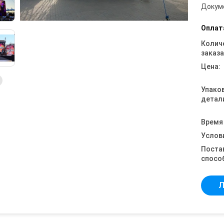
Докум
Оплат
Колич
заказа
Цена:
Упако
детал
Время
Услов
Поста
спосо
Л