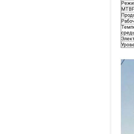
Режи
MTB
Прод
Рабоч
Темп
сред
Элек
Уров