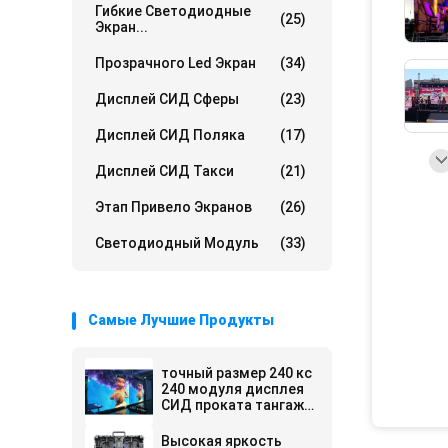
Гибкие Светодиодные
(25)
Экран...
Прозрачного Led Экран
(34)
Дисплей СИД Сферы
(23)
Дисплей СИД Поляка
(17)
Дисплей СИД Такси
(21)
Этап Привело Экранов
(26)
Светодиодный Модуль
(33)
Самые Лучшие Продукты
точный размер 240 кс
240 модуля дисплея
СИД проката тангажа
0.9мм пиксела размер
шкафа 480кс480
Высокая яркость