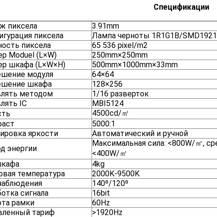
Спецификации
ж пиксела
3.91mm
игурация пиксела
Лампа черноты 1R1G1B/SMD1921
ность пиксела
65 536 pixel/m2
р Moduel (L×W)
250mm×250mm
ер шкафа (L×W×H)
500mm×1000mm×33mm
ешение модуля
64×64
ешение шкафа
128×256
влять методом
1/16 разверток
лять IC
MBI5124
4500cd/㎡
сть
раст
5000:1
ировка яркости
Автоматический и ручной
Максимальная сила: <800W/㎡, ср
д энергии
<400W/㎡
шкафа
4kg
овая температура
2000K-9500K
 наблюдения
140º/120º
отка сигнала
16bit
ота рамки
60Hz
вленный тариф
>1920Hz