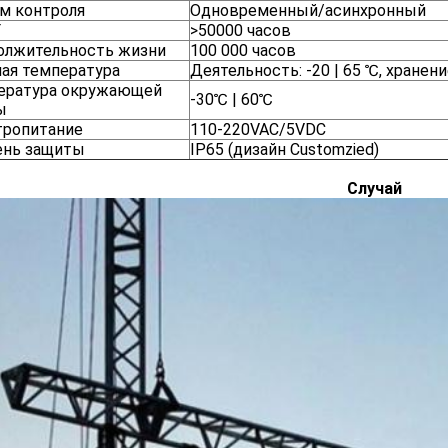
м контроля
Одновременный/асинхронный
F
>50000 часов
олжительность жизни
100 000 часов
ая температура
Деятельность: -20 | 65 ℃, хранение
ература окружающей
-30℃ | 60℃
ы
тропитание
110-220VAC/5VDC
ень защиты
IP65 (дизайн Customzied)
Случай