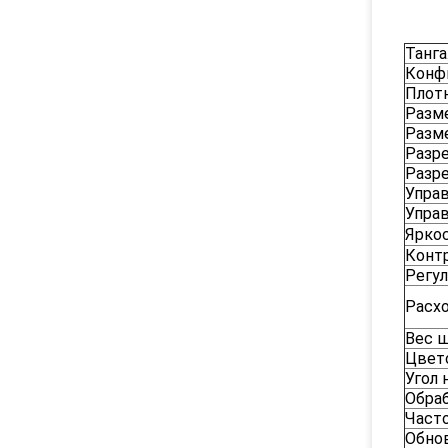
Танга
Конф
Плот
Разме
Разм
Разр
Разр
Упра
Управ
Ярко
Конт
Регул
Расхо
Вес 
Цвет
Угол
Обраб
Част
Обно