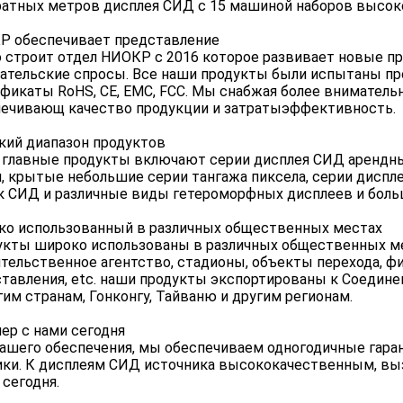
атных метров дисплея СИД с 15 машиной наборов высок
Р обеспечивает представление
 строит отдел НИОКР с 2016 которое развивает новые п
ательские спросы. Все наши продукты были испытаны п
фикаты RoHS, CE, EMC, FCC. Мы снабжая более внимател
ечивающ качество продукции и затратыэффективность.
ий диапазон продуктов
главные продукты включают серии дисплея СИД арендны
, крытые небольшие серии тангажа пиксела, серии дисплея
 СИД и различные виды гетероморфных дисплеев и боль
ко использованный в различных общественных местах
кты широко использованы в различных общественных ме
тельственное агентство, стадионы, объекты перехода, фи
тавления, etc. наши продукты экспортированы к Соедин
гим странам, Гонконгу, Тайваню и другим регионам.
ер с нами сегодня
ашего обеспечения, мы обеспечиваем одногодичные гаран
ки. К дисплеям СИД источника высококачественным, выз
 сегодня.