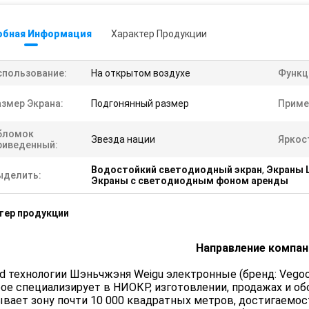
обная Информация
Характер Продукции
спользование:
На открытом воздухе
Функц
азмер Экрана:
Подгонянный размер
Приме
бломок
Звезда нации
Яркос
риведенный:
Водостойкий светодиодный экран
,
Экраны 
ыделить:
Экраны с светодиодным фоном аренды
тер продукции
Направление компан
td технологии Шэньчжэня Weigu электронные (бренд: Veg
ое специализирует в НИОКР, изготовлении, продажах и о
вает зону почти 10 000 квадратных метров, достигаемос