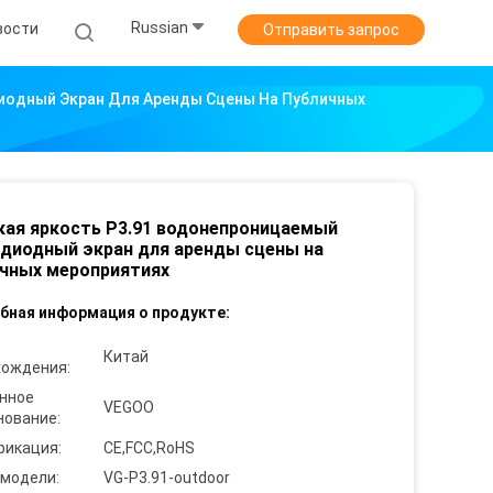
Russian
вости
Отправить запрос
иодный Экран Для Аренды Сцены На Публичных
ая яркость P3.91 водонепроницаемый
диодный экран для аренды сцены на
чных мероприятиях
бная информация о продукте:
Китай
хождения:
нное
VEGOO
нование:
фикация:
CE,FCC,RoHS
 модели:
VG-P3.91-outdoor