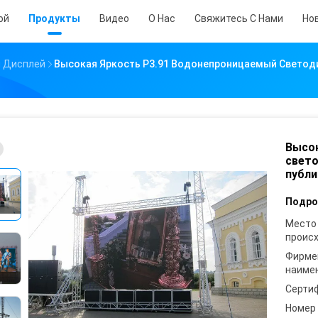
ой
Продукты
Видео
О Нас
Свяжитесь С Нами
Но
 Дисплей
Высокая Яркость P3.91 Водонепроницаемый Светод
Высок
свето
публи
Подро
Место
проис
Фирме
наиме
Серти
Номер